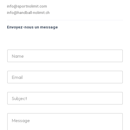
info@sportnolimit.com
info@handball-nolimit.ch
Envoyez-nous un message
Y
o
u
r
E
N
m
a
a
m
i
e
S
l
*
u
*
b
j
Y
e
o
c
u
t